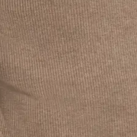
d'expérience dans le domaine du capital-investissement, de la
banque d'investissement et de la comptabilité, Chris se
concentre actuellement sur l'identification des opportunités
de croissance pour la firme, notamment les fusions et
acquisitions, le financement, ainsi que les initiatives
stratégiques dans son rôle chez Purpose. Avant de rejoindre
Purpose, Chris a occupé d'autres postes de direction,
notamment en tant que directeur chez Whitehorse Liquidity
Partners et vice-président chez Bank of America Securities.
Our
Story
Platform
Leadership
Careers
Contact
Policies
Accessibility
CONTACT US
info@purpose-unlimited.com
Toll Free: 1.877.789.1517
Tel: 416.583.3850
ADDRESS
130 Adelaide St. West, Suite 3100